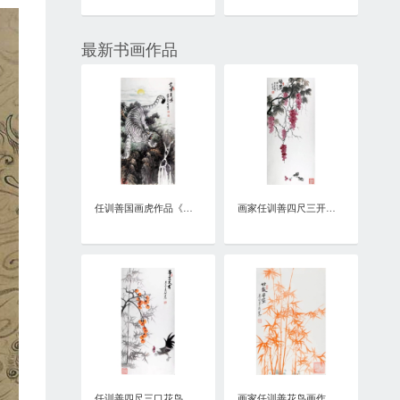
最新书画作品
任训善国画虎作品《虎啸泉鸣》四尺整张真迹
画家任训善四尺三开花鸟画作品《硕果》
任训善四尺三口花鸟画作品《事事大吉》
画家任训善花鸟画作品《竹报平安》