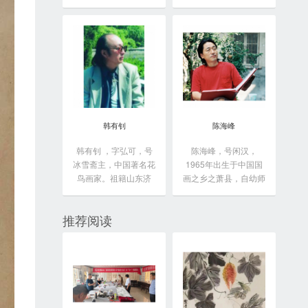
于...
韩有钊
陈海峰
韩有钊 ，字弘可，号
陈海峰，号闲汉，
冰雪斋主，中国著名花
1965年出生于中国国
鸟画家。祖籍山东济
画之乡之萧县，自幼师
南...
从...
推荐阅读