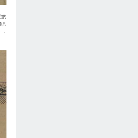
蛇的
颇具
上，