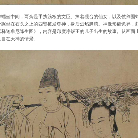
端坐中间，两旁是手执筋板的文臣、捧着砚台的仙女，以及仗剑围
个踞坐在石头之上的四臂披发尊神，身后烈焰腾腾。神像形貌诡异，
《释迦牟尼降生图》，内容是印度净饭王的儿子出生的故事。从画面
见自在天神的情景。