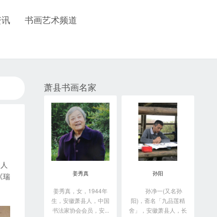
资讯
书画艺术频道
萧县书画名家
宋人
姜秀真
孙阳
《瑞
姜秀真，女，1944年
孙净一(又名孙
生，安徽萧县人，中国
阳)，斋名「九品莲精
书法家协会会员，安...
舍」，安徽萧县人，长