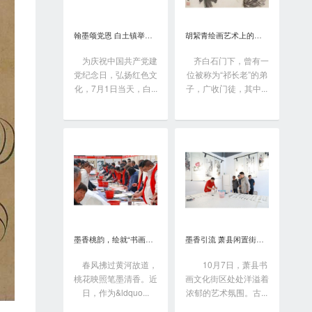
翰墨颂党恩 白土镇举办书画笔会庆“七一”
胡絜青绘画艺术上的精深造诣从何而来?
为庆祝中国共产党建
齐白石门下，曾有一
党纪念日，弘扬红色文
位被称为“祁长老”的弟
化，7月1日当天，白...
子，广收门徒，其中...
墨香桃韵，绘就“书画之乡”新画卷
墨香引流 萧县闲置街区变身书画艺术聚落
春风拂过黄河故道，
10月7日，萧县书
桃花映照笔墨清香。近
画文化街区处处洋溢着
日，作为&ldquo...
浓郁的艺术氛围。古...