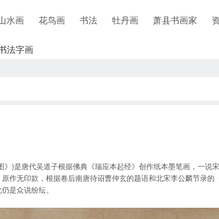
山水画
花鸟画
书法
牡丹画
萧县书画家
书法字画
》)是唐代吴道子根据佛典《瑞应本起经》创作纸本墨笔画，一说
》原作无印款，根据卷后南唐待诏曹仲玄的题语和北宋李公麟节录的
此仍是众说纷纭。