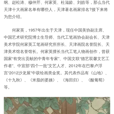
纲、赵松涛、穆仲芹、何家英、杜滋龄、刘皓等，那么当代
天津十大画家名单有哪些人，天津著名画家排名?接下来将
为您介绍。
何家英，1957年出生于天津，现任中国美协副主席、
中国艺术研究院博士生导师、当代工笔画协会副会长、天津
美术学院何家英工笔画研究所所长、天津画院名誉院长、天
津美术馆名誉馆长。何家英擅长当代工笔人物画创作，曾获
国家“有突出贡献的中青年专家”、中国文联“德艺双馨文艺工
作者”、中宣部“四个一批”文艺人才、2012年在巴黎卢浮
宫“2012沙龙展”中获绘画类金奖。其代表作品有《山地》、
《十九秋》、《米脂的婆姨》、《海田归》、 《酸葡萄》
等。