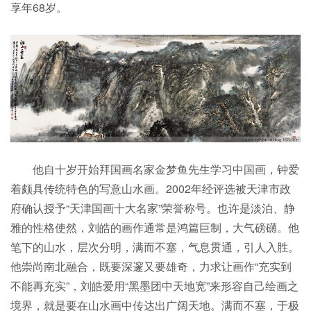
享年68岁。
他自十岁开始拜国画名家金梦鱼先生学习中国画，钟爱
着颇具传统特色的写意山水画。2002年经评选被天津市政
府确认授予“天津国画十大名家”荣誉称号。也许是淡泊、静
雅的性格使然，刘皓的画作通常是鸿篇巨制，大气磅礴。他
笔下的山水，层次分明，满而不塞，气息贯通，引人入胜。
他崇尚南北融合，既要深邃又要雄奇，力求让画作“充实到
不能再充实”，刘皓爱用“黑墨团中天地宽”来形容自己绘画之
境界，就是要在山水画中传达出广阔天地。满而不塞，于极