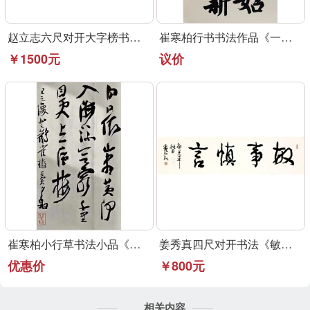
赵立志六尺对开大字榜书作品《永受嘉福》
崔寒柏行书书法作品《一元复始》可定制
￥1500元
议价
崔寒柏小行草书法小品《登鹳雀楼》可定制
姜秀真四尺对开书法《敏事慎言》行草书法作品
优惠价
￥800元
相关内容