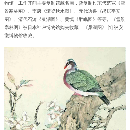
物馆，工作其间主要复制馆藏名画，曾复制过宋代范宽《雪
景寒林图》、李唐《濠梁秋水图》、元代边鲁《起居平安
图》、清代石涛《巢湖图》、黄慎《醉眠图》等等。《雪景
寒林图》被日本神户博物馆购去收藏，《巢湖图》 [1] 被安
徽博物馆收藏。