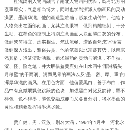
杜滋龄的人物画融合了南北人物画的优长，既有北方的
凝重厚实，气息相当博大，同时也学到浙派人物画风的灵动
潇洒、墨润华滋。他的画造型准确，形象生动传神。他笔下
人物突出在面部刻画，尤其注意眼神，做到精雕细刻，十分
生动。在墨色的控制上特别注意画面大块面墨白灰的分布，
做到繁简得宜、虚实相生、笔法流畅、潇洒自然;艺术语言
做到深入浅出，雅俗共赏。他的笔墨以北宗蓄其势，以南宗
添其韵，运笔清劲洒脱，追求墨韵的灵动与润泽，不作抽、
涩、怪、险之笔，并大胆借鉴黄宾虹在山水画中“雨淋墙头
月移壁”的干而润、润而见骨的画法以及“墨、密、厚、重”的
浑厚华滋的画风。在用色方面，他偏爱黑白，善于布白，作
品中有意减弱飘忽跳跃的色块，加强黑白对比及韵律，墨不
碍色，色不碍墨，墨色交融成趣而又各自分明，将水墨画的
灵性和精要发挥得淋漓尽致。
贾广健，男，汉族，别名大涵，1964年1月生，河北永