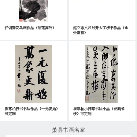
任训善花鸟画作品《洁莲高升》
赵立志六尺对开大字榜书作品《永
受嘉福》
崔寒柏行书书法作品《一元复始》
崔寒柏小行草书法小品《登鹳雀
可定制
楼》可定制
萧县书画名家