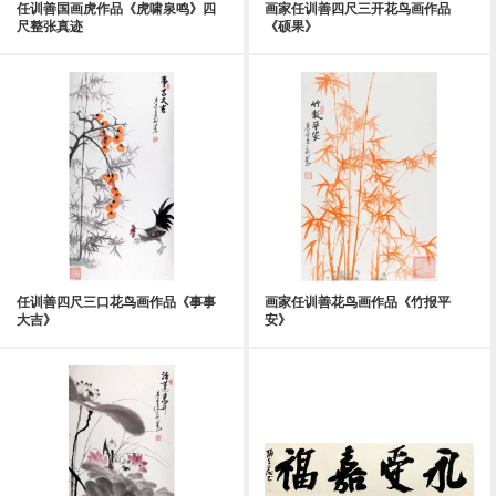
任训善国画虎作品《虎啸泉鸣》四
画家任训善四尺三开花鸟画作品
尺整张真迹
《硕果》
任训善四尺三口花鸟画作品《事事
画家任训善花鸟画作品《竹报平
大吉》
安》