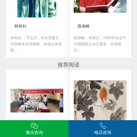
韩有钊
陈海峰
韩有钊 ，字弘可，号冰雪斋主，
陈海峰，号闲汉，1965年出生于
中国著名花鸟画家。祖籍山东济
中国国画之乡之萧县，自幼师
南...
从...
推荐阅读
微信咨询
电话咨询
翰墨颂党恩 白土镇举办书画笔会庆“七一”
胡絜青绘画艺术上的精深造诣从何而来?