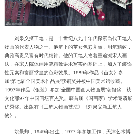
刘泉义擅工笔，是二十世纪八九十年代探索当代工笔人
物画的代表人物之一。他笔下的苗女色彩亮丽，用笔精致，
典雅高贵又富有时代精神。他的工笔人物着重追溯宋人画
法，在宋人院体画用笔精致讲求写实的基础上，加入了装饰
性元素和富丽堂皇的色彩效果。1989年作品《苗女》参
加“第七届全国美术作品展”获铜奖并被中国美术馆收藏。
1997年作品《银装》参加“全国中国画人物画展”获银奖。获
文化部97年中国画坛百杰奖。获首届《国画家》学术邀请展
优秀奖。出版有《工笔人物画技法》《刘泉义新工笔人
物》。
姚景卿，1949年出生，1977 年参加工作，天津艺术博