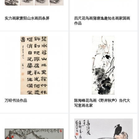
实力画家萧阳山水画四条屏
四尺花鸟画蒲塘逸趣知名画家国画
作品
万经书法作品
陈海峰花鸟画《野岸秋声》当代大
写意画名家