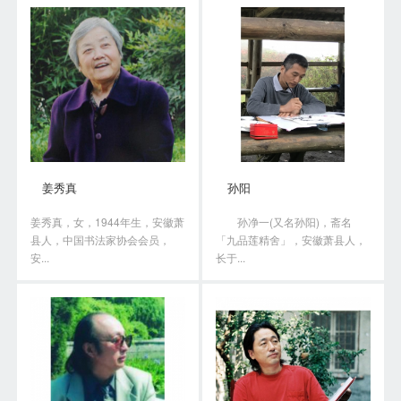
姜秀真
孙阳
姜秀真，女，1944年生，安徽萧
孙净一(又名孙阳)，斋名
县人，中国书法家协会会员，
「九品莲精舍」，安徽萧县人，
安...
长于...