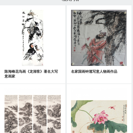
陈海峰花鸟画《龙湖客》著名大写
名家国画钟馗写意人物画作品
意画家