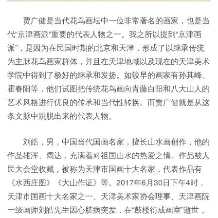
贾广健是当代花鸟画坛中一位非常著名的画家，也是当
代“京津画派”重要的代表人物之一。我之所以提到“京津画
派”，是因为在民国时期的北京和天津，形成了以继承传统
为主脉花鸟画家群体，并且在天津地域以及现在的天津美术
学院中得到了极好的继承和发扬。如较早的画家有孙其峰、
霍春阳等，他们试图把传统花鸟画向青藤白阳和八大山人的
艺术风格进行优良的传承和当代性转换。而贾广健就是从这
条文脉中跳脱出来的代表人物。
刘皓，男，中国当代国画名家，擅长山水画创作，他的
作品雄浑、阔达，充满着对祖国山水的热爱之情。作品被人
民大会堂收藏，被称为天津市国画十大名家，代表作品有
《水西庄图》《大山作证》等。2017年6月30日下午4时，
天津市国画十大名家之一、天津美术家协会理事、天津画院
一级画师刘皓先生因心脏病突发，在“鼓楼衍成画室”逝世，