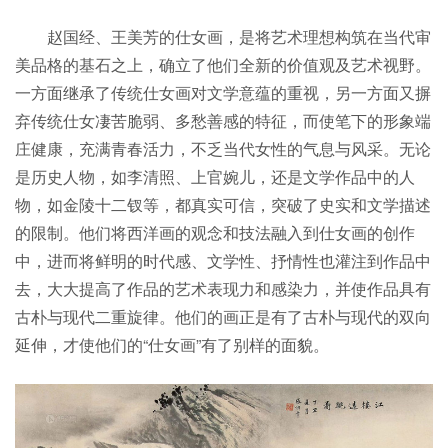
赵国经、王美芳的仕女画，是将艺术理想构筑在当代审
美品格的基石之上，确立了他们全新的价值观及艺术视野。
一方面继承了传统仕女画对文学意蕴的重视，另一方面又摒
弃传统仕女凄苦脆弱、多愁善感的特征，而使笔下的形象端
庄健康，充满青春活力，不乏当代女性的气息与风采。无论
是历史人物，如李清照、上官婉儿，还是文学作品中的人
物，如金陵十二钗等，都真实可信，突破了史实和文学描述
的限制。他们将西洋画的观念和技法融入到仕女画的创作
中，进而将鲜明的时代感、文学性、抒情性也灌注到作品中
去，大大提高了作品的艺术表现力和感染力，并使作品具有
古朴与现代二重旋律。他们的画正是有了古朴与现代的双向
延伸，才使他们的“仕女画”有了别样的面貌。