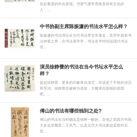
良好素质的外在表现。书卷气通常用来形容有文化的
人，...
中书协副主席陈振濂的书法水平怎么样？
陈振濂的书法理论在当代书法界非常著名，其早年就有书
法神童之誉，在书法美学学，书法史学特别说现代书法
理...
演员徐静蕾的书法在当今书坛水平怎么
样？
提起徐静蕾，更多的印象来自演艺，应该是个不错的演员
和导演。徐静蕾也被称为老徐，大概来自面相的原因
吧。...
傅山的书法有哪些独到之处?
傅山的书法在当时确实是独树一帜的，在他之前因为书风
大多追求魏晋二王风气，以及元代大书法家赵孟頫对后
世...