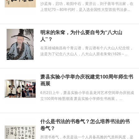
沙孟海，启功，欧阳中石，黄济云，刘子善等书法家，在
上世纪70～80年代时，是入选全国性大型首批书法参...
明末的朱耷，为什么要自号为“八大山
人”？
在英雄城南昌有个青云谱，青云谱有个八大山人纪念馆，
这是为了记念八大山人，八大山人原名朱耷(1626～...
萧县实验小学举办庆祝建党100周年师生书
画展
6月2日上午，萧县实验小学在县龙河艺术空间举办庆祝成
立100周年翰墨潮涌 萧县实验小学师生书画展 。...
什么是书法的书卷气？怎么培养书法的书
卷气？
所谓书卷气，本意是说一个人具备高雅的气质和风度，是