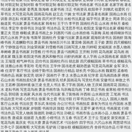
制
对联定制
定制对联
春节对联定制
春联对联定制
书画名家
书法名家
名家字画
著名
书法家
著名画家
姜秀真
陈海峰
名家书画
郑正
书画资讯
欧阳举子
刘继武
祖爱民
行
草书法
大写意花鸟画
国画花鸟画
赵立志
李婉
女书法家
萧县著名画家
国画山水画
任
训善
薛志耘
何家英工笔画
四尺对开书法
秦桧书法真迹
福字书法
萧龙士
周涛
郭公达
杨道英
书法家
萧县书画名家
韩有钊
王于功
李平胜
国画牡丹花
山水画
井秋月
秦桧
书法
李定华
舍得书法
刘金荣
书法作品
见贤思齐书法
欧阳龙
安徽书法名家
横幅书法
董正夫
范曾
柳毅成
萧县书画之乡
刘惠民书画
山水画价格
马新梅
吴柏
难得糊涂书法
四尺山水画
尹沧海
韦斯琴
国画牡丹
安徽书法家
萧县画家
观海听涛书法
国画虾
陈海
峰书画
天道酬勤书法
萧县书画
海纳百川书法
董宜峰
国画虎
王子龄
萧阳
四尺横幅牡
丹
宁静致远书法
刘金荣画家
刘雪樵书画
国画写意人物
闫梓昭
龙城画派
水墨人物画
单树峰
萧县书画家
刘雪樵
行书书法
萧县书画网店
王开刚
刘明
花鸟画家
花鸟画
画
虎名家
魏玉新
欧阳龙书画
惠风和畅书法
画虾的画家
名人字画
山水国画名家
扇面书
法
王瑞莲
精气神书法
启功书法
国画牡丹画
胡志新
四尺横幅国画
草书书法
横幅花鸟
画
淡雅山水画
李彩玲
毛笔书法
王学仲
国画老虎
颛孙恩扬
写意花鸟画家
金军
宋久
峰
任清宇
客厅书法
业精于勤书法
国画牡丹精品
胡长亮
中国山水画
魏紫熙
孟春晗
书画作品
画家
耿宏亮
胡涧子
国画竹子
李达
水墨山水画
纪学君
花鸟画四条屏
傅抱
石山水画
书画拍卖纪录
萧县书画资讯
经典国画花鸟
写意牡丹画
安徽书法
林散之书
法
王若桦
国画钟馗
纵兰凌
生意人书法
客厅字画
国画人物
王庆斌
国画荷花
国画山
水
老耘书画
写意花鸟画
萧县书画市场
马新梅花鸟画
丁峰
郑正书画
崔寒柏
楷书书法
作品
郭绍善
女画家
风水画
当代书法家
客厅装饰画
许西桓
山水画欣赏
工笔画
书法
作品欣赏
叶靖
心经书法
徐展
朱士君
书法对联
行草书法作品
八大山人
国画人物画
客厅山水画
书法欣赏
李乐武
朱绍俭
办公室书法
书画拍卖
康有为书法
牡丹国画
水墨
花鸟画
大写意画家
岁朝图
书画培训
陈聪
书房字画
王爱平
篆书书法
书画展览
行楷
书法作品
写意人物画
陈德民
孙晓云书法
孙晓云
书画市场
山水画小品
人物画
萧县书
画出售
唐成泉
祖丽君
九鱼图
小楷书法
方玉春
书法艺术
王子云
范迪安
新安画派
工
笔花鸟画
葛庆友
书法大赛
萧县书画艺术
书法创作
四字书法
六尺山水画
周慧珺书法
兰亭七子
国画葡萄
大写意画
毛驴画
订做春联
横幅国画牡丹
舍得书法作品
行草书法
家
魏玉新作品
海上画派
书法展