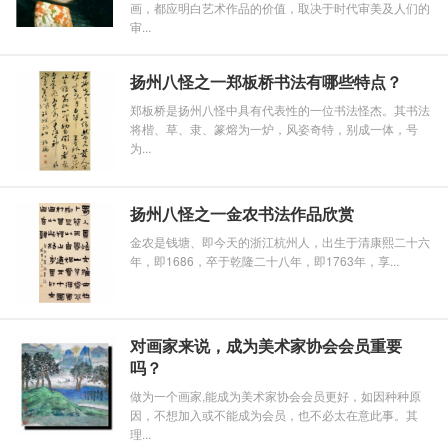
画，都应明白艺术作品的价值，取决于时代审美及人们的
审...
扬州八怪之一郑板桥书法有哪些特点？
郑板桥是扬州八怪中具有代表性的一位书法怪杰。其书法
将楷、草、隶、篆熔为一炉，风姿奇特，别成一体，号
为...
扬州八怪之一金农书法作品欣赏
金农是钱塘、即今天的浙江杭州人，出生于清康熙二十六
年，即1686，卒于乾隆二十八年，即1763年，享...
对画家来说，成为美术家协会会员重要
吗？
做为一个画家,能成为美术家协会会员更好，如因种种原
因，不想加入或不能成为会员，也不必太在意此事。其
理...