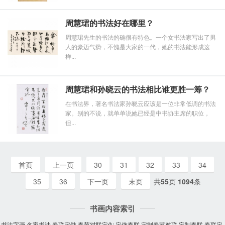
周慧珺的书法好在哪里？
周慧珺先生的书法的确很有特色。一个女书法家写出了男
人的豪迈气势，不愧是大家的一代，她的书法能形成这
样...
周慧珺和孙晓云的书法相比谁更胜一筹？
在书法界，著名书法家孙晓云应该是一位非常低调的书法
家。别的不说，就单单说她已经是中书协主席的职位，
但...
首页
上一页
30
31
32
33
34
35
36
下一页
末页
共
55
页
1094
条
书画内容索引
书法字画
名家书法
春联定做
春节对联定做
定做春联
定制春节对联
定制春联
春联定