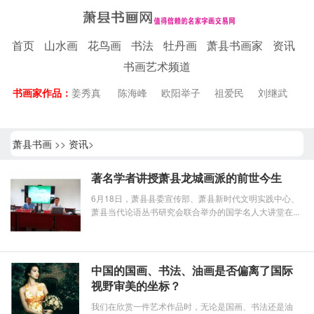
首页
山水画
花鸟画
书法
牡丹画
萧县书画家
资讯
书画艺术频道
书画家作品：
姜秀真
陈海峰
欧阳举子
祖爱民
刘继武
萧县书画
>>
资讯
>
著名学者讲授萧县龙城画派的前世今生
6月18日，萧县县委宣传部、萧县新时代文明实践中心、
萧县当代论语丛书研究会联合举办的国学名人大讲堂在...
中国的国画、书法、油画是否偏离了国际
视野审美的坐标？
我们在欣赏一件艺术作品时，无论是国画、书法还是油