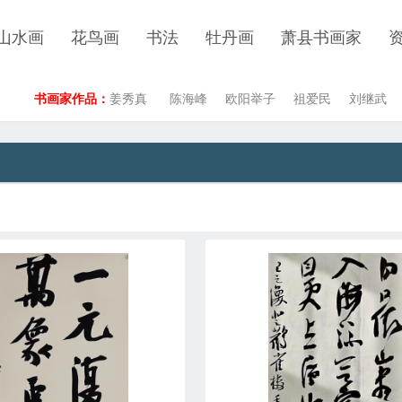
山水画
花鸟画
书法
牡丹画
萧县书画家
书画家作品：
姜秀真
陈海峰
欧阳举子
祖爱民
刘继武