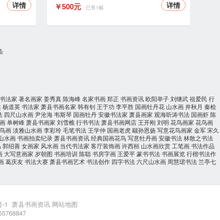
详情
详情
￥500元
已售1幅
条
书法家
著名画家
姜秀真
陈海峰
名家书画
郑正
书画资讯
欧阳举子
刘继武
祖爱民
行
达
杨道英
书法家
萧县书画名家
韩有钊
王于功
李平胜
国画牡丹花
山水画
井秋月
秦桧
法
四尺山水画
尹沧海
韦斯琴
国画牡丹
安徽书法家
萧县画家
观海听涛书法
国画虾
陈
画
单树峰
萧县书画家
刘雪樵
行书书法
萧县书画网店
王开刚
刘明
花鸟画家
花鸟画
鸟画
淡雅山水画
李彩玲
毛笔书法
王学仲
国画老虎
颛孙恩扬
写意花鸟画家
金军
宋久
山水画
书画拍卖纪录
萧县书画资讯
经典国画花鸟
写意牡丹画
安徽书法
林散之书法
品
郭绍善
女画家
风水画
当代书法家
客厅装饰画
许西桓
山水画欣赏
工笔画
书法作品
画
大写意画家
岁朝图
书画培训
陈聪
书房字画
王爱平
篆书书法
书画展览
行楷书法作
画
葛庆友
书法大赛
萧县书画艺术
书法创作
四字书法
六尺山水画
周慧珺书法
兰亭七
-1
萧县书画资讯
网站地图
55768847