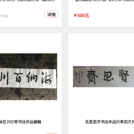
详情
￥500元
已售3幅
纳百川行草书法作品横幅
见贤思齐书法作品行草四尺