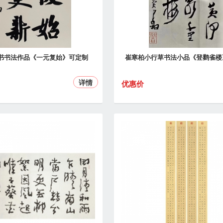
书书法作品《一元复始》可定制
崔寒柏小行草书法小品《登鹳雀楼
详情
优惠价