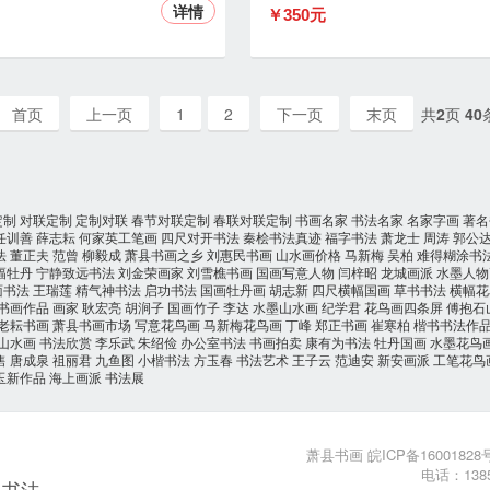
详情
￥350元
首页
上一页
1
2
下一页
末页
共
2
页
40
定制
对联定制
定制对联
春节对联定制
春联对联定制
书画名家
书法名家
名家字画
著名
任训善
薛志耘
何家英工笔画
四尺对开书法
秦桧书法真迹
福字书法
萧龙士
周涛
郭公
法
董正夫
范曾
柳毅成
萧县书画之乡
刘惠民书画
山水画价格
马新梅
吴柏
难得糊涂书
幅牡丹
宁静致远书法
刘金荣画家
刘雪樵书画
国画写意人物
闫梓昭
龙城画派
水墨人物
面书法
王瑞莲
精气神书法
启功书法
国画牡丹画
胡志新
四尺横幅国画
草书书法
横幅花
书画作品
画家
耿宏亮
胡涧子
国画竹子
李达
水墨山水画
纪学君
花鸟画四条屏
傅抱石
老耘书画
萧县书画市场
写意花鸟画
马新梅花鸟画
丁峰
郑正书画
崔寒柏
楷书书法作
山水画
书法欣赏
李乐武
朱绍俭
办公室书法
书画拍卖
康有为书法
牡丹国画
水墨花鸟
售
唐成泉
祖丽君
九鱼图
小楷书法
方玉春
书法艺术
王子云
范迪安
新安画派
工笔花鸟
玉新作品
海上画派
书法展
萧县书画
皖ICP备16001828号
电话：
138
书法