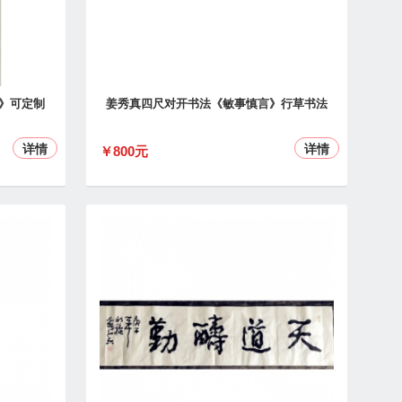
》可定制
姜秀真四尺对开书法《敏事慎言》行草书法
详情
详情
￥800元