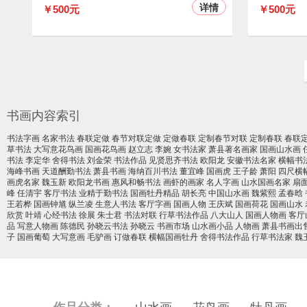
详情
￥500元
￥500元
书画内容索引
书法字画
名家书法
春联定做
春节对联定做
定做春联
定制春节对联
定制春联
春联
草书法
大写意花鸟画
国画花鸟画
赵立志
李婉
女书法家
萧县著名画家
国画山水画
书法
李定华
舍得书法
刘金荣
书法作品
见贤思齐书法
欧阳龙
安徽书法名家
横幅书
海峰书画
天道酬勤书法
萧县书画
海纳百川书法
董宜峰
国画虎
王子龄
萧阳
四尺横
画虎名家
魏玉新
欧阳龙书画
惠风和畅书法
画虾的画家
名人字画
山水国画名家
扇
峰
任清宇
客厅书法
业精于勤书法
国画牡丹精品
胡长亮
中国山水画
魏紫熙
孟春晗
王若桦
国画钟馗
纵兰凌
生意人书法
客厅字画
国画人物
王庆斌
国画荷花
国画山水
欣赏
叶靖
心经书法
徐展
朱士君
书法对联
行草书法作品
八大山人
国画人物画
客厅
品
写意人物画
陈德民
孙晓云书法
孙晓云
书画市场
山水画小品
人物画
萧县书画出
子
国画葡萄
大写意画
毛驴画
订做春联
横幅国画牡丹
舍得书法作品
行草书法家
魏
山水画
花鸟画
牡丹画
作品分类：