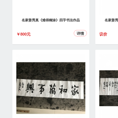
名家姜秀真《难得糊涂》四字书法作品
名家姜
详情
￥800元
议价