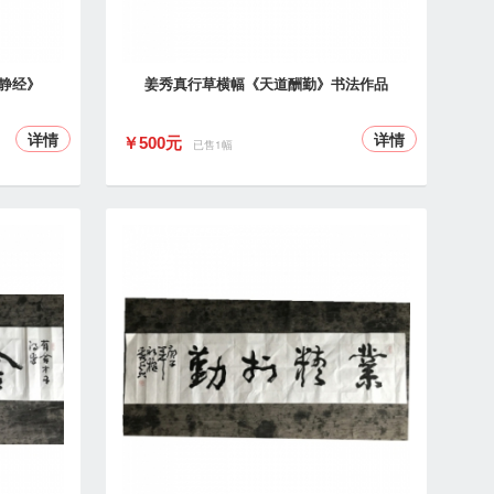
静经》
姜秀真行草横幅《天道酬勤》书法作品
详情
详情
￥500元
已售1幅