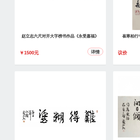
赵立志六尺对开大字榜书作品《永受嘉福》
崔寒柏行
详情
￥1500元
议价