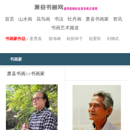
首页
山水画
花鸟画
书法
牡丹画
萧县书画家
资讯
书画艺术频道
书画家作品：
姜秀真
陈海峰
欧阳举子
祖爱民
刘继武
书画家
萧县书画
>>
书画家