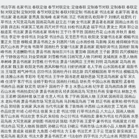
书法字画
名家书法
春联定做
春节对联定做
定做春联
定制春节对联
定制春联
春联定
制
对联定制
定制对联
春节对联定制
春联对联定制
书画名家
书法名家
名家字画
著名
书法家
著名画家
姜秀真
陈海峰
名家书画
郑正
书画资讯
欧阳举子
刘继武
祖爱民
行
草书法
大写意花鸟画
国画花鸟画
赵立志
李婉
女书法家
萧县著名画家
国画山水画
任
训善
薛志耘
何家英工笔画
四尺对开书法
秦桧书法真迹
福字书法
萧龙士
周涛
郭公达
杨道英
书法家
萧县书画名家
韩有钊
王于功
李平胜
国画牡丹花
山水画
井秋月
秦桧
书法
李定华
舍得书法
刘金荣
书法作品
见贤思齐书法
欧阳龙
安徽书法名家
横幅书法
董正夫
范曾
柳毅成
萧县书画之乡
刘惠民书画
山水画价格
马新梅
吴柏
难得糊涂书法
四尺山水画
尹沧海
韦斯琴
国画牡丹
安徽书法家
萧县画家
观海听涛书法
国画虾
陈海
峰书画
天道酬勤书法
萧县书画
海纳百川书法
董宜峰
国画虎
王子龄
萧阳
四尺横幅牡
丹
宁静致远书法
刘金荣画家
刘雪樵书画
国画写意人物
闫梓昭
龙城画派
水墨人物画
单树峰
萧县书画家
刘雪樵
行书书法
萧县书画网店
王开刚
刘明
花鸟画家
花鸟画
画
虎名家
魏玉新
欧阳龙书画
惠风和畅书法
画虾的画家
名人字画
山水国画名家
扇面书
法
王瑞莲
精气神书法
启功书法
国画牡丹画
胡志新
四尺横幅国画
草书书法
横幅花鸟
画
淡雅山水画
李彩玲
毛笔书法
王学仲
国画老虎
颛孙恩扬
写意花鸟画家
金军
宋久
峰
任清宇
客厅书法
业精于勤书法
国画牡丹精品
胡长亮
中国山水画
魏紫熙
孟春晗
书画作品
画家
耿宏亮
胡涧子
国画竹子
李达
水墨山水画
纪学君
花鸟画四条屏
傅抱
石山水画
书画拍卖纪录
萧县书画资讯
经典国画花鸟
写意牡丹画
安徽书法
林散之书
法
王若桦
国画钟馗
纵兰凌
生意人书法
客厅字画
国画人物
王庆斌
国画荷花
国画山
水
老耘书画
萧县书画市场
写意花鸟画
马新梅花鸟画
丁峰
郑正书画
崔寒柏
楷书书法
作品
郭绍善
女画家
风水画
当代书法家
客厅装饰画
许西桓
山水画欣赏
工笔画
书法
作品欣赏
叶靖
心经书法
徐展
朱士君
书法对联
行草书法作品
八大山人
国画人物画
客厅山水画
书法欣赏
李乐武
朱绍俭
办公室书法
书画拍卖
康有为书法
牡丹国画
水墨
花鸟画
大写意画家
岁朝图
书画培训
陈聪
书房字画
王爱平
篆书书法
书画展览
行楷
书法作品
写意人物画
陈德民
孙晓云书法
孙晓云
书画市场
山水画小品
人物画
萧县书
画出售
唐成泉
祖丽君
九鱼图
小楷书法
方玉春
书法艺术
王子云
范迪安
新安画派
工
笔花鸟画
葛庆友
书法大赛
萧县书画艺术
书法创作
四字书法
六尺山水画
周慧珺书法