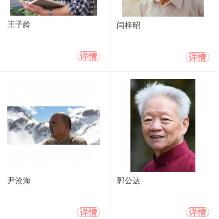
王子龄
闫梓昭
详情
详情
尹沧海
郭公达
详情
详情