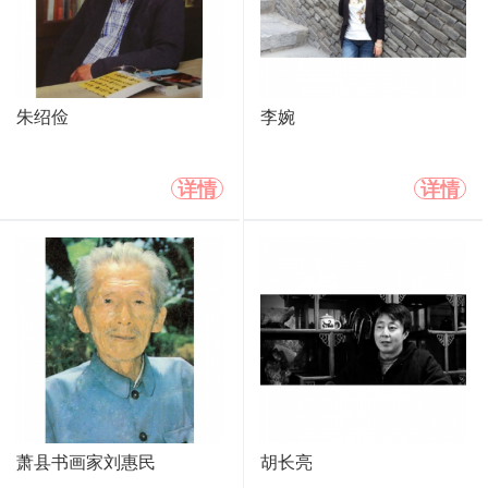
朱绍俭
李婉
详情
详情
萧县书画家刘惠民
胡长亮