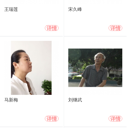
王瑞莲
宋久峰
详情
详情
马新梅
刘继武
详情
详情