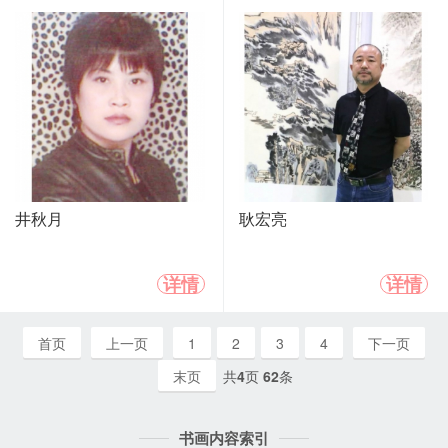
井秋月
耿宏亮
详情
详情
首页
上一页
1
2
3
4
下一页
末页
共
4
页
62
条
书画内容索引