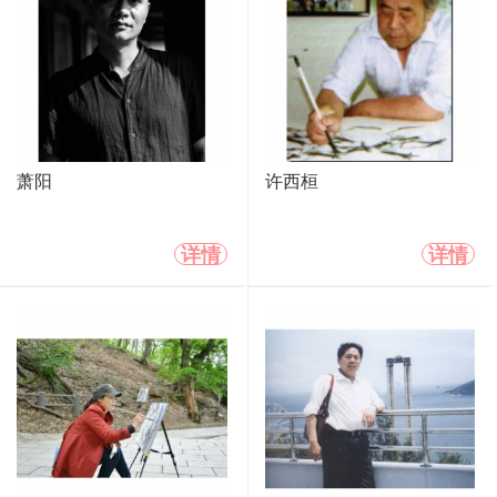
萧阳
许西桓
详情
详情