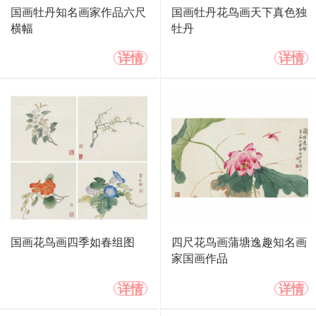
国画牡丹知名画家作品六尺
国画牡丹花鸟画天下真色独
横幅
牡丹
详情
详情
国画花鸟画四季如春组图
四尺花鸟画蒲塘逸趣知名画
家国画作品
详情
详情