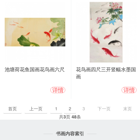
池塘荷花鱼国画花鸟画六尺
花鸟画四尺三开竖幅水墨国
画
详情
详情
首页
上一页
1
2
3
下一页
末页
共
3
页
48
条
书画内容索引