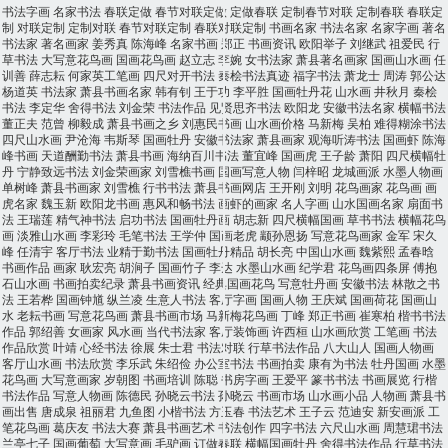
书法字画
名家书法
春联定做
春节对联定做
定做春联
定制春节对联
定制春联
春联定
制
对联定制
定制对联
春节对联定制
春联对联定制
书画名家
书法名家
名家字画
著名
书法家
著名画家
姜秀真
陈海峰
名家书画
郑正
书画资讯
欧阳举子
刘继武
祖爱民
行
草书法
大写意花鸟画
国画花鸟画
赵立志
李婉
女书法家
萧县著名画家
国画山水画
任
训善
薛志耘
何家英工笔画
四尺对开书法
秦桧书法真迹
福字书法
萧龙士
周涛
郭公达
杨道英
书法家
萧县书画名家
韩有钊
王于功
李平胜
国画牡丹花
山水画
井秋月
秦桧
书法
李定华
舍得书法
刘金荣
书法作品
见贤思齐书法
欧阳龙
安徽书法名家
横幅书法
董正夫
范曾
柳毅成
萧县书画之乡
刘惠民书画
山水画价格
马新梅
吴柏
难得糊涂书法
四尺山水画
尹沧海
韦斯琴
国画牡丹
安徽书法家
萧县画家
观海听涛书法
国画虾
陈海
峰书画
天道酬勤书法
萧县书画
海纳百川书法
董宜峰
国画虎
王子龄
萧阳
四尺横幅牡
丹
宁静致远书法
刘金荣画家
刘雪樵书画
国画写意人物
闫梓昭
龙城画派
水墨人物画
单树峰
萧县书画家
刘雪樵
行书书法
萧县书画网店
王开刚
刘明
花鸟画家
花鸟画
画
虎名家
魏玉新
欧阳龙书画
惠风和畅书法
画虾的画家
名人字画
山水国画名家
扇面书
法
王瑞莲
精气神书法
启功书法
国画牡丹画
胡志新
四尺横幅国画
草书书法
横幅花鸟
画
淡雅山水画
李彩玲
毛笔书法
王学仲
国画老虎
颛孙恩扬
写意花鸟画家
金军
宋久
峰
任清宇
客厅书法
业精于勤书法
国画牡丹精品
胡长亮
中国山水画
魏紫熙
孟春晗
书画作品
画家
耿宏亮
胡涧子
国画竹子
李达
水墨山水画
纪学君
花鸟画四条屏
傅抱
石山水画
书画拍卖纪录
萧县书画资讯
经典国画花鸟
写意牡丹画
安徽书法
林散之书
法
王若桦
国画钟馗
纵兰凌
生意人书法
客厅字画
国画人物
王庆斌
国画荷花
国画山
水
老耘书画
写意花鸟画
萧县书画市场
马新梅花鸟画
丁峰
郑正书画
崔寒柏
楷书书法
作品
郭绍善
女画家
风水画
当代书法家
客厅装饰画
许西桓
山水画欣赏
工笔画
书法
作品欣赏
叶靖
心经书法
徐展
朱士君
书法对联
行草书法作品
八大山人
国画人物画
客厅山水画
书法欣赏
李乐武
朱绍俭
办公室书法
书画拍卖
康有为书法
牡丹国画
水墨
花鸟画
大写意画家
岁朝图
书画培训
陈聪
书房字画
王爱平
篆书书法
书画展览
行楷
书法作品
写意人物画
陈德民
孙晓云书法
孙晓云
书画市场
山水画小品
人物画
萧县书
画出售
唐成泉
祖丽君
九鱼图
小楷书法
方玉春
书法艺术
王子云
范迪安
新安画派
工
笔花鸟画
葛庆友
书法大赛
萧县书画艺术
书法创作
四字书法
六尺山水画
周慧珺书法
兰亭七子
国画葡萄
大写意画
毛驴画
订做春联
横幅国画牡丹
舍得书法作品
行草书法