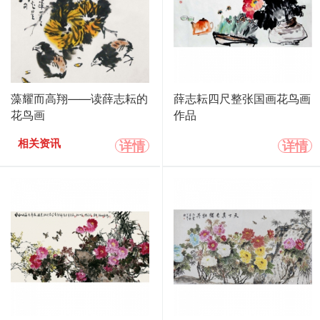
藻耀而高翔——读薛志耘的
薛志耘四尺整张国画花鸟画
花鸟画
作品
详情
详情
相关资讯