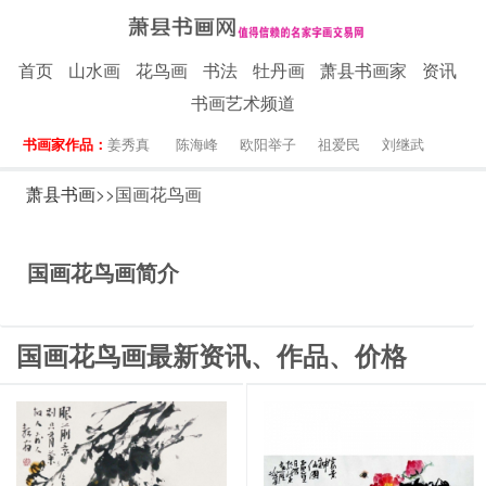
首页
山水画
花鸟画
书法
牡丹画
萧县书画家
资讯
书画艺术频道
书画家作品：
姜秀真
陈海峰
欧阳举子
祖爱民
刘继武
萧县书画
>>国画花鸟画
国画花鸟画简介
国画花鸟画最新资讯、作品、价格