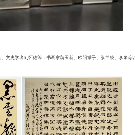
、文史学者刘怀德等，书画家魏玉新、欧阳举子、纵兰凌、李泉等