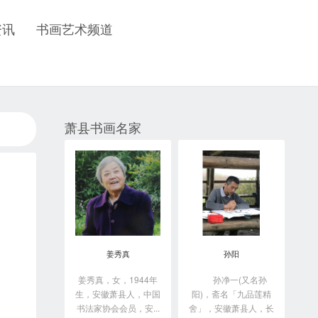
资讯
书画艺术频道
萧县书画名家
姜秀真
孙阳
姜秀真，女，1944年
孙净一(又名孙
生，安徽萧县人，中国
阳)，斋名「九品莲精
书法家协会会员，安...
舍」，安徽萧县人，长