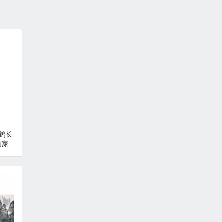
鹤长
画家