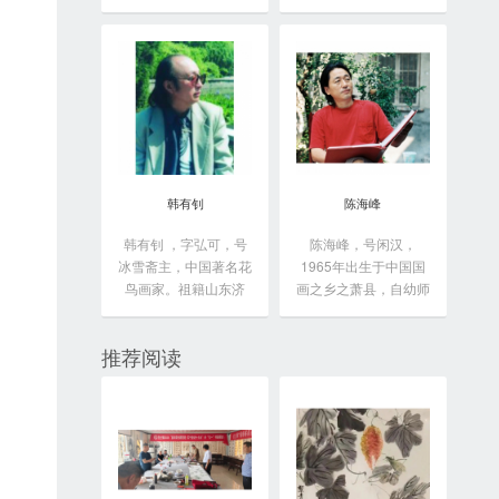
于...
韩有钊
陈海峰
韩有钊 ，字弘可，号
陈海峰，号闲汉，
冰雪斋主，中国著名花
1965年出生于中国国
鸟画家。祖籍山东济
画之乡之萧县，自幼师
南...
从...
推荐阅读