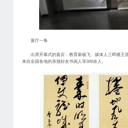
展厅一角
出席开幕式的嘉宾：教育家杨飞、媒体人三晖楼王湛
来自全国各地的亲朋好友书画人等300余人。