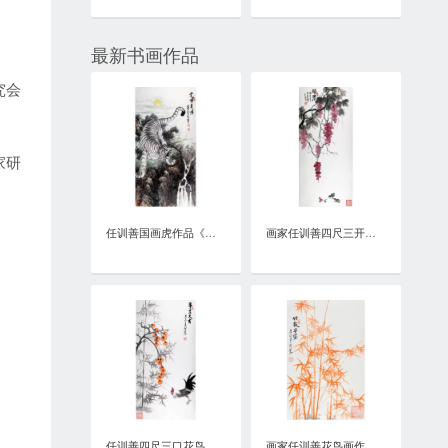
最新书画作品
究会
家研
任训善国画虎作品《虎啸泉鸣》四尺整张真迹
画家任训善四尺三开花鸟画作品《硕果》
任训善四尺三口花鸟画作品《事事大吉》
画家任训善花鸟画作品《竹报平安》