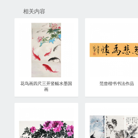
相关内容
花鸟画四尺三开竖幅水墨国
范曾楷书书法作品
画