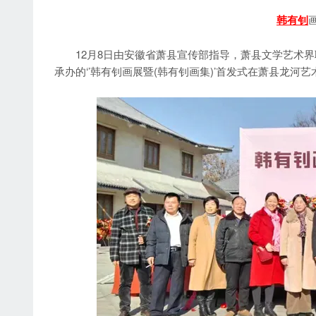
韩有钊
12月8日由安徽省萧县宣传部指导，萧县文学艺术界
承办的‘’韩有钊画展暨(韩有钊画集)’首发式在萧县龙