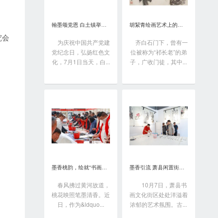
翰墨颂党恩 白土镇举办书画笔会庆“七一”
胡絜青绘画艺术上的精深造诣从何而来?
究会
为庆祝中国共产党建
齐白石门下，曾有一
党纪念日，弘扬红色文
位被称为“祁长老”的弟
化，7月1日当天，白...
子，广收门徒，其中...
墨香桃韵，绘就“书画之乡”新画卷
墨香引流 萧县闲置街区变身书画艺术聚落
春风拂过黄河故道，
10月7日，萧县书
桃花映照笔墨清香。近
画文化街区处处洋溢着
日，作为&ldquo...
浓郁的艺术氛围。古...