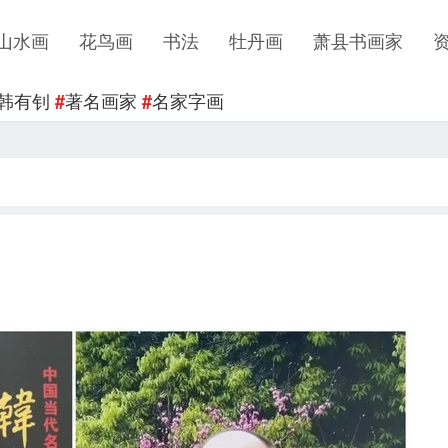
山水画
花鸟画
书法
牡丹画
萧县书画家
韩有钊
著名画家
名家字画
#
#