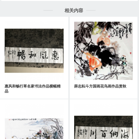
相关内容
惠风和畅行草名家书法作品横幅精
薛志耘斗方国画花鸟画作品赏秋
品