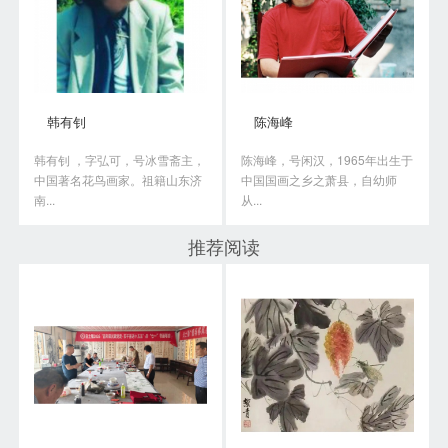
韩有钊
陈海峰
韩有钊 ，字弘可，号冰雪斋主，
陈海峰，号闲汉，1965年出生于
中国著名花鸟画家。祖籍山东济
中国国画之乡之萧县，自幼师
南...
从...
推荐阅读