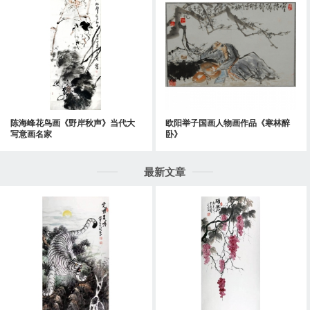
陈海峰花鸟画《野岸秋声》当代大
欧阳举子国画人物画作品《寒林醉
写意画名家
卧》
最新文章