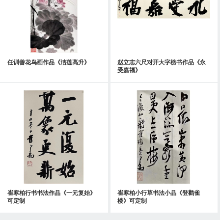
任训善花鸟画作品《洁莲高升》
赵立志六尺对开大字榜书作品《永
受嘉福》
崔寒柏行书书法作品《一元复始》
崔寒柏小行草书法小品《登鹳雀
可定制
楼》可定制