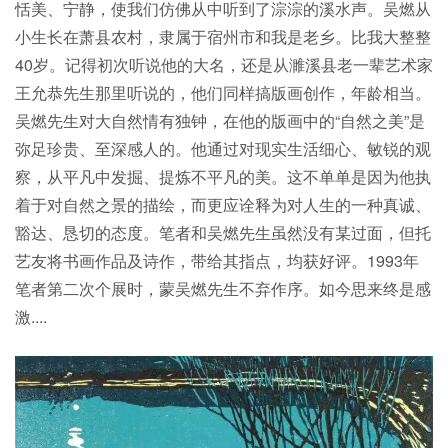
恬美、宁静，使我们仿佛从中听到了淙淙的溪水声。吴燃从
小生长在萧县农村，隶属于宿州市和我是老乡。比我大整整
40岁。记得初次听说他的大名，还是从濉溪县老一辈艺术家
王允恭先生那里听说的，他们同样搞版画创作，年龄相当。
吴燃先生对大自然情有独钟，在他的版画中的“自然之美”是
弥足珍贵、至深感人的。他通过对现实生活细心、敏锐的观
察，从平凡中发掘、提炼不平凡的美。这不单单是因为他执
着于对自然之景的描绘，而更应诠释为对人生的一种真诚、
豁达、恳切的态度。笔者和吴燃先生虽然没有某过面，但托
艺友将书画作品及诗作，带给其指点，均获好评。1993年
笔者第二次个展时，蒙吴燃先生不弃作序。如今思来终是感
激....