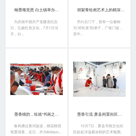
翰墨颂党恩 白土镇举办书画笔会庆“七一”
胡絜青绘画艺术上的精深造诣从何而来?
为庆祝中国共产党建党纪念
齐白石门下，曾有一位被称
日，弘扬红色文化，7月1日当
为“祁长老”的弟子，广收门徒，
天，白...
其中...
墨香桃韵，绘就“书画之乡”新画卷
墨香引流 萧县闲置街区变身书画艺术聚落
春风拂过黄河故道，桃花映照
10月7日，萧县书画文化街
笔墨清香。近日，作为&ldquo...
区处处洋溢着浓郁的艺术氛围。