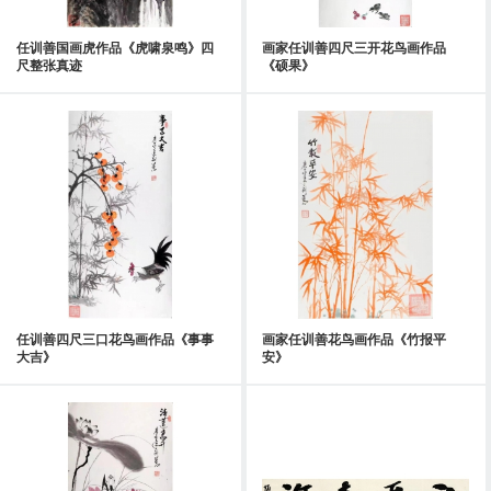
任训善国画虎作品《虎啸泉鸣》四
画家任训善四尺三开花鸟画作品
尺整张真迹
《硕果》
任训善四尺三口花鸟画作品《事事
画家任训善花鸟画作品《竹报平
大吉》
安》