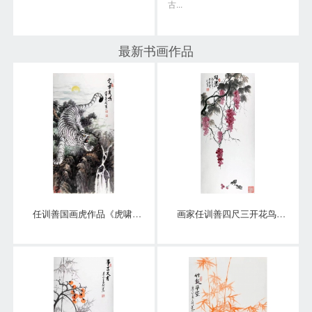
古...
最新书画作品
任训善国画虎作品《虎啸泉鸣》四尺整张真迹
画家任训善四尺三开花鸟画作品《硕果》