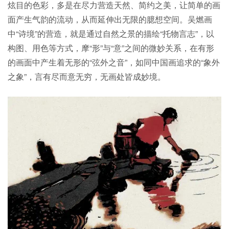
炫目的色彩，多是在尽力营造天然、简约之美，让简单的画
面产生气韵的流动，从而延伸出无限的臆想空间。吴燃画
中“诗境”的营造，就是通过自然之景的描绘“托物言志”，以
构图、用色等方式，摩“形”与“意”之间的微妙关系，在有形
的画面中产生着无形的“弦外之音”，如同中国画追求的“象外
之象”，言有尽而意无穷，无画处皆成妙境。