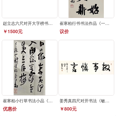
赵立志六尺对开大字榜书作品《永受嘉福》
崔寒柏行书书法作品《一元复始》可定制
￥1500元
议价
崔寒柏小行草书法小品《登鹳雀楼》可定制
姜秀真四尺对开书法《敏事慎言》行草书法作品
优惠价
￥800元