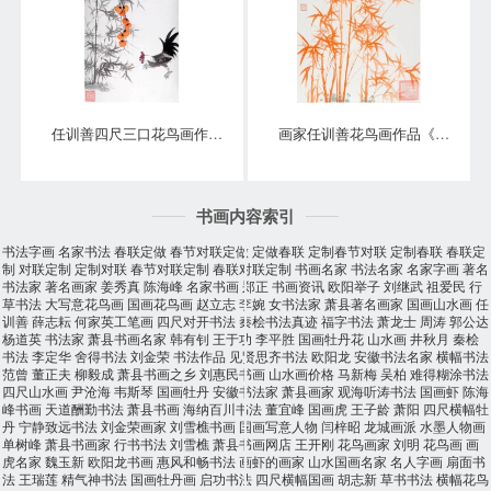
任训善四尺三口花鸟画作品《事事大吉》
画家任训善花鸟画作品《竹报平安》
书画内容索引
书法字画
名家书法
春联定做
春节对联定做
定做春联
定制春节对联
定制春联
春联定
制
对联定制
定制对联
春节对联定制
春联对联定制
书画名家
书法名家
名家字画
著名
书法家
著名画家
姜秀真
陈海峰
名家书画
郑正
书画资讯
欧阳举子
刘继武
祖爱民
行
草书法
大写意花鸟画
国画花鸟画
赵立志
李婉
女书法家
萧县著名画家
国画山水画
任
训善
薛志耘
何家英工笔画
四尺对开书法
秦桧书法真迹
福字书法
萧龙士
周涛
郭公达
杨道英
书法家
萧县书画名家
韩有钊
王于功
李平胜
国画牡丹花
山水画
井秋月
秦桧
书法
李定华
舍得书法
刘金荣
书法作品
见贤思齐书法
欧阳龙
安徽书法名家
横幅书法
范曾
董正夫
柳毅成
萧县书画之乡
刘惠民书画
山水画价格
马新梅
吴柏
难得糊涂书法
四尺山水画
尹沧海
韦斯琴
国画牡丹
安徽书法家
萧县画家
观海听涛书法
国画虾
陈海
峰书画
天道酬勤书法
萧县书画
海纳百川书法
董宜峰
国画虎
王子龄
萧阳
四尺横幅牡
丹
宁静致远书法
刘金荣画家
刘雪樵书画
国画写意人物
闫梓昭
龙城画派
水墨人物画
单树峰
萧县书画家
行书书法
刘雪樵
萧县书画网店
王开刚
花鸟画家
刘明
花鸟画
画
虎名家
魏玉新
欧阳龙书画
惠风和畅书法
画虾的画家
山水国画名家
名人字画
扇面书
法
王瑞莲
精气神书法
国画牡丹画
启功书法
四尺横幅国画
胡志新
草书书法
横幅花鸟