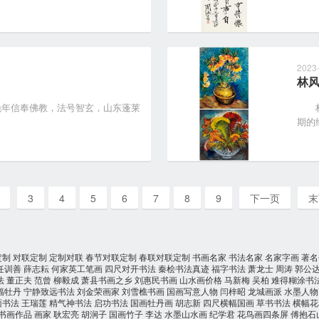
2023
林
，晚年信奉佛教，法号智玄，山东蓬莱
林风
期的
3
4
5
6
7
8
9
下一页
末
定制
对联定制
定制对联
春节对联定制
春联对联定制
书画名家
书法名家
名家字画
著名
任训善
薛志耘
何家英工笔画
四尺对开书法
秦桧书法真迹
福字书法
萧龙士
周涛
郭公
法
董正夫
范曾
柳毅成
萧县书画之乡
刘惠民书画
山水画价格
马新梅
吴柏
难得糊涂书
幅牡丹
宁静致远书法
刘金荣画家
刘雪樵书画
国画写意人物
闫梓昭
龙城画派
水墨人物
面书法
王瑞莲
精气神书法
启功书法
国画牡丹画
胡志新
四尺横幅国画
草书书法
横幅花
书画作品
画家
耿宏亮
胡涧子
国画竹子
李达
水墨山水画
纪学君
花鸟画四条屏
傅抱石