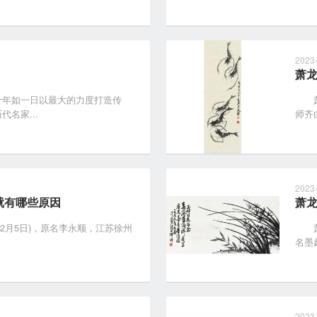
2023
萧
年如一日以最大的力度打造传
萧龙
名家...
师齐
2023
就有哪些原因
萧
年12月5日)，原名李永顺，江苏徐州
萧龙
名墨
2023