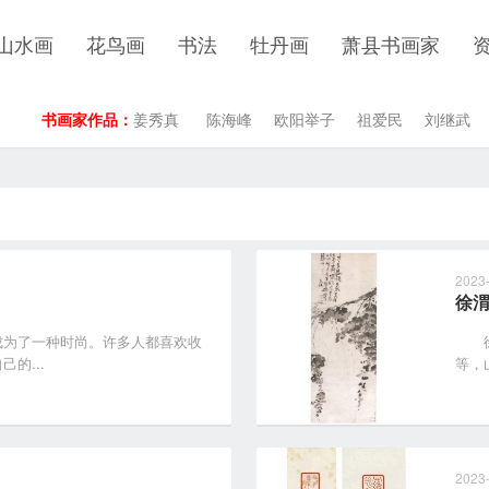
山水画
花鸟画
书法
牡丹画
萧县书画家
书画家作品：
姜秀真
陈海峰
欧阳举子
祖爱民
刘继武
2023
徐
为了一种时尚。许多人都喜欢收
徐渭
的...
等，山
2023