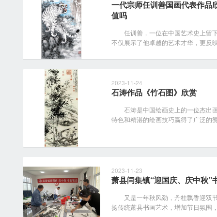
一代宗师任训善国画代表作品
值吗
任训善，一位在中国艺术史上留下
不仅展示了他卓越的艺术才华，更反映了
2023-11-24
石涛作品《竹石图》欣赏
石涛是中国绘画史上的一位杰出画
特色和精湛的绘画技巧赢得了广泛的赞誉
2023-11-23
萧县闫集镇“迎国庆、庆中秋”
又是一年秋风劲，丹桂飘香迎双节
扬传统萧县书画艺术，增加节日氛围，萧