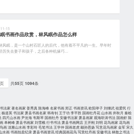
-11-15
风眠书画作品欣赏，林风眠作品怎么样
眠，是一个山村石匠人的后代，他有着不平凡的一生。早年时
经历失去妻子和孩子，之后各种机缘巧...
页
共
55
页
1094
条
书法家
著名画家
姜秀真
陈海峰
名家书画
郑正
书画资讯
欧阳举子
刘继武
祖爱民
行
达
杨道英
书法家
萧县书画名家
韩有钊
王于功
李平胜
国画牡丹花
山水画
井秋月
秦桧
法
四尺山水画
尹沧海
韦斯琴
国画牡丹
安徽书法家
萧县画家
观海听涛书法
国画虾
陈
画
单树峰
萧县书画家
刘雪樵
行书书法
萧县书画网店
王开刚
刘明
花鸟画家
花鸟画
鸟画
淡雅山水画
李彩玲
毛笔书法
王学仲
国画老虎
颛孙恩扬
写意花鸟画家
金军
宋久
山水画
书画拍卖纪录
萧县书画资讯
经典国画花鸟
写意牡丹画
安徽书法
林散之书法