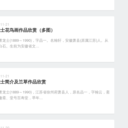
-11-21
龙士花鸟画作品欣赏（多图）
士(1889～1990)，字品一。名翰轩，安徽萧县(原属江苏)人。从
白石。生前为安徽省文...
-11-21
龙士简介及兰草作品欣赏
士(1889～1990)，江苏省徐州府萧县人，原名品一，字翰云，斋
趣斋、堂号百寿堂，早年...
-11-20