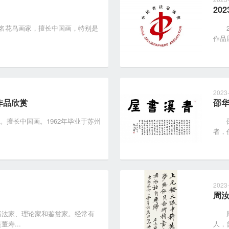
20
，著名花鸟画家，擅长中国画，特别是
20
作品
2023
作品欣赏
邵
。擅长中国画。1962年毕业于苏州
邵华
者，
2023
周
法家、理论家和鉴赏家。经常有
周汝
寿...
人，