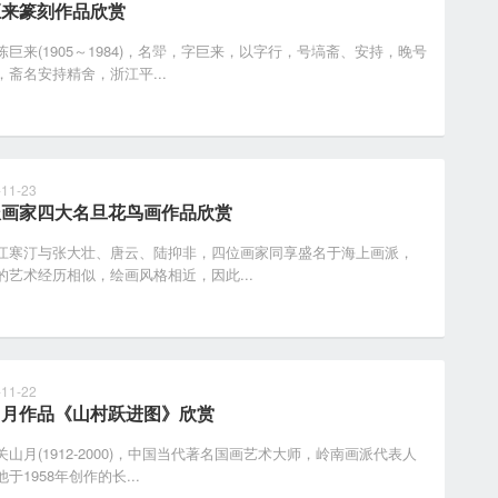
巨来篆刻作品欣赏
来(1905～1984)，名斝，字巨来，以字行，号塙斋、安持，晚号
，斋名安持精舍，浙江平...
-11-23
派画家四大名旦花鸟画作品欣赏
汀与张大壮、唐云、陆抑非，四位画家同享盛名于海上画派，
的艺术经历相似，绘画风格相近，因此...
-11-22
山月作品《山村跃进图》欣赏
月(1912-2000)，中国当代著名国画艺术大师，岭南画派代表人
于1958年创作的长...