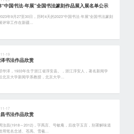
23“中国书法·年展”全国书法篆刻作品展入展名单公示
23年9月27至30日，历时4天的2023“中国书法·年展”全国书法篆刻
展评审工作在新疆...
-11-19
华泽书法作品欣赏
泽，1933年生于浙江省淳安县。，浙江淳安人，著名新闻学
任北京大学新闻学系教授，北京大学...
-11-17
汝昌书法作品欣赏
昌(1918～2012)，字禹言、号敏庵，后改字玉言，别署解味道
曾用笔名念述、苍禹、雪羲...