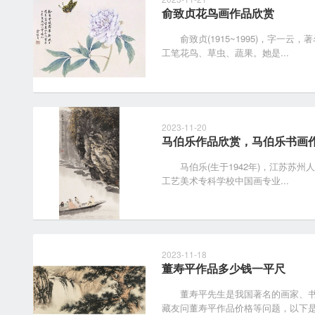
俞致贞花鸟画作品欣赏
俞致贞(1915~1995)，字一云
工笔花鸟、草虫、蔬果。她是...
2023-11-20
马伯乐作品欣赏，马伯乐书画
马伯乐(生于1942年)，江苏苏州人
工艺美术专科学校中国画专业...
2023-11-18
董寿平作品多少钱一平尺
董寿平先生是我国著名的画家、书
藏友问董寿平作品价格等问题，以下是董