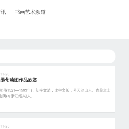
资讯
书画艺术频道
-11-28
渭墨葡萄图作品欣赏
(1521—1593年)，初字文清，改字文长，号天池山人、青藤道士
阴(今浙江绍兴)人。...
-11-25