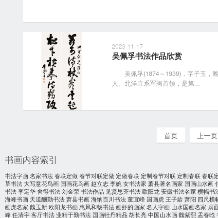
2023-11-17
吴佩孚书法作品欣赏
吴佩孚(1874～1939)，字子玉
人。北洋直系军阀首领，是第...
首页
上一页
书画内容索引
书法字画
名家书法
春联定做
春节对联定做
定做春联
定制春节对联
定制春联
春联
草书法
大写意花鸟画
国画花鸟画
赵立志
李婉
女书法家
萧县著名画家
国画山水画
书法
李定华
舍得书法
刘金荣
书法作品
见贤思齐书法
欧阳龙
安徽书法名家
横幅书
海峰书画
天道酬勤书法
萧县书画
海纳百川书法
董宜峰
国画虎
王子龄
萧阳
四尺横
画虎名家
魏玉新
欧阳龙书画
惠风和畅书法
画虾的画家
名人字画
山水国画名家
扇
峰
任清宇
客厅书法
业精于勤书法
国画牡丹精品
胡长亮
中国山水画
魏紫熙
孟春晗