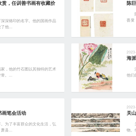
欣赏，任训善书画有收藏价
陈
陈巨
瞢叟
深深烙印的名字。他的国画作品
他...
2023
海
家，他的竹石图以其独特的艺术
江寒
。...
他们
2023
书画笔会活动
关
。为了丰富群众的文化生活，弘
关山
县...
物。他