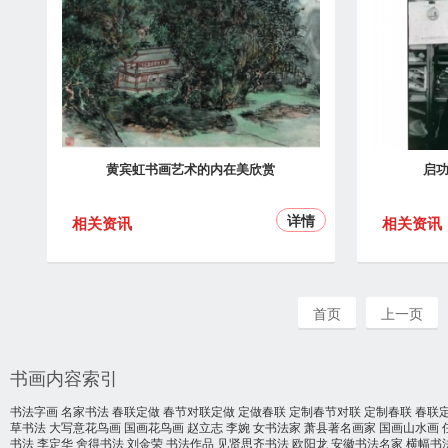
黄宾虹书画艺术的内在美欣赏
启
详情
相关资讯
相关资讯
首页
上一页
书画内容索引
书法字画
名家书法
春联定做
春节对联定做
定做春联
定制春节对联
定制春联
春联
草书法
大写意花鸟画
国画花鸟画
赵立志
李婉
女书法家
萧县著名画家
国画山水画
书法
李定华
舍得书法
刘金荣
书法作品
见贤思齐书法
欧阳龙
安徽书法名家
横幅书