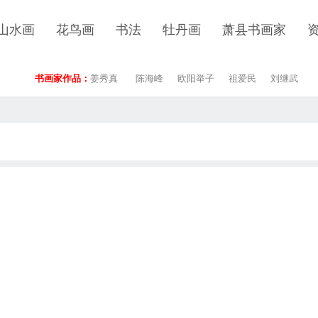
山水画
花鸟画
书法
牡丹画
萧县书画家
书画家作品：
姜秀真
陈海峰
欧阳举子
祖爱民
刘继武