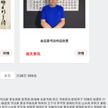
金运昌书法作品欣赏
详情
详情
相关资讯
末页
共
28
页
555
条
书法家
著名画家
姜秀真
陈海峰
名家书画
郑正
书画资讯
欧阳举子
刘继武
祖爱民
行
达
杨道英
书法家
萧县书画名家
韩有钊
王于功
李平胜
国画牡丹花
山水画
井秋月
秦桧
法
四尺山水画
尹沧海
韦斯琴
国画牡丹
安徽书法家
萧县画家
观海听涛书法
国画虾
陈