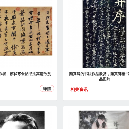
作者，苏轼寒食帖书法高清欣赏
颜真卿的书法作品欣赏，颜真卿楷书
品图片
详情
相关资讯