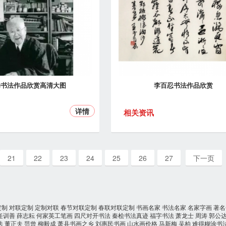
功书法作品欣赏高清大图
李百忍书法作品欣赏
详情
相关资讯
21
22
23
24
25
26
27
下一页
定制
对联定制
定制对联
春节对联定制
春联对联定制
书画名家
书法名家
名家字画
著名
任训善
薛志耘
何家英工笔画
四尺对开书法
秦桧书法真迹
福字书法
萧龙士
周涛
郭公
法
董正夫
范曾
柳毅成
萧县书画之乡
刘惠民书画
山水画价格
马新梅
吴柏
难得糊涂书