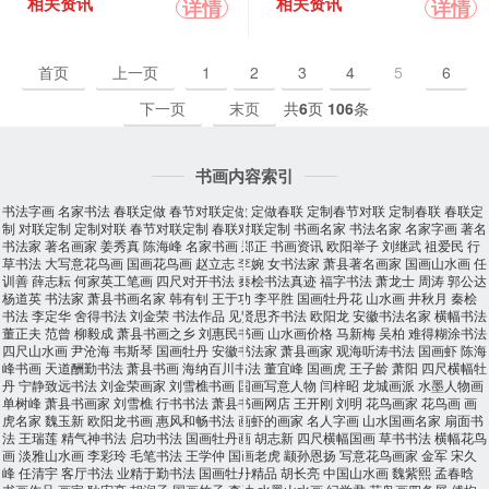
详情
详情
相关资讯
相关资讯
首页
上一页
1
2
3
4
5
6
下一页
末页
共
6
页
106
条
书画内容索引
书法字画
名家书法
春联定做
春节对联定做
定做春联
定制春节对联
定制春联
春联定
制
对联定制
定制对联
春节对联定制
春联对联定制
书画名家
书法名家
名家字画
著名
书法家
著名画家
姜秀真
陈海峰
名家书画
郑正
书画资讯
欧阳举子
刘继武
祖爱民
行
草书法
大写意花鸟画
国画花鸟画
赵立志
李婉
女书法家
萧县著名画家
国画山水画
任
训善
薛志耘
何家英工笔画
四尺对开书法
秦桧书法真迹
福字书法
萧龙士
周涛
郭公达
杨道英
书法家
萧县书画名家
韩有钊
王于功
李平胜
国画牡丹花
山水画
井秋月
秦桧
书法
李定华
舍得书法
刘金荣
书法作品
见贤思齐书法
欧阳龙
安徽书法名家
横幅书法
董正夫
范曾
柳毅成
萧县书画之乡
刘惠民书画
山水画价格
马新梅
吴柏
难得糊涂书法
四尺山水画
尹沧海
韦斯琴
国画牡丹
安徽书法家
萧县画家
观海听涛书法
国画虾
陈海
峰书画
天道酬勤书法
萧县书画
海纳百川书法
董宜峰
国画虎
王子龄
萧阳
四尺横幅牡
丹
宁静致远书法
刘金荣画家
刘雪樵书画
国画写意人物
闫梓昭
龙城画派
水墨人物画
单树峰
萧县书画家
刘雪樵
行书书法
萧县书画网店
王开刚
刘明
花鸟画家
花鸟画
画
虎名家
魏玉新
欧阳龙书画
惠风和畅书法
画虾的画家
名人字画
山水国画名家
扇面书
法
王瑞莲
精气神书法
启功书法
国画牡丹画
胡志新
四尺横幅国画
草书书法
横幅花鸟
画
淡雅山水画
李彩玲
毛笔书法
王学仲
国画老虎
颛孙恩扬
写意花鸟画家
金军
宋久
峰
任清宇
客厅书法
业精于勤书法
国画牡丹精品
胡长亮
中国山水画
魏紫熙
孟春晗